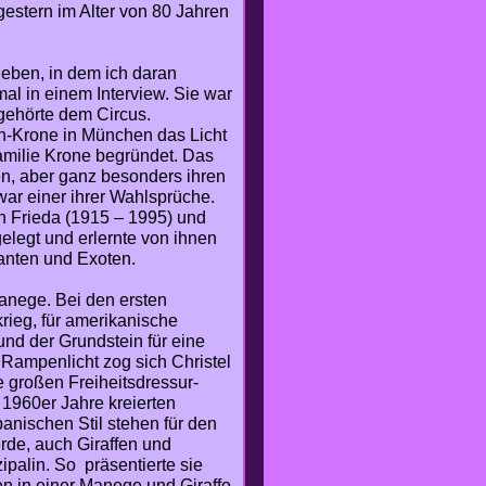
gestern im Alter von 80 Jahren
geben, in dem ich daran
mal in einem Interview. Sie war
 gehörte dem Circus.
h-Krone in München das Licht
Familie Krone begründet. Das
en, aber ganz besonders ihren
war einer ihrer Wahlsprüche.
rn Frieda (1915 – 1995) und
legt und erlernte von ihnen
anten und Exoten.
Manege. Bei den ersten
rieg, für amerikanische
 und der Grundstein für eine
 Rampenlicht zog sich Christel
 großen Freiheitsdressur-
 1960er Jahre kreierten
anischen Stil stehen für den
rde, auch Giraffen und
palin. So präsentierte sie
en in einer Manege und Giraffe