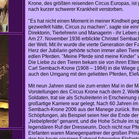
Krone, des größten reisenden Circus Europas, ist 
nach kurzer schwerer Krankheit verstorben.
"Es hat nicht einen Moment in meiner Kindheit ge
gezweifelt hätte, Circus zu machen", sagte sie ein
Direktorin, Tierlehrerin und Managerin - ihr Leben
Am 27. November 1936 erblickte Christel Sembac
der Welt. Mit ihr wurde die vierte Generation der 
Herz der Jubilarin gehörte schon immer allen Tier
edlen Pferden. "Meine Pferde sind meine Kinder" 
Die Liebe zu den Tieren bekam sie von ihren Elte
Carl Sembach-Krone (1908 – 1984) in die Wiege ge
auch den Umgang mit den geliebten Pferden, Elef
Mit neun Jahren stand sie zum ersten Mal in der 
Vorstellungen des Circus Krone nach dem 2. Weltk
Soldaten, trat sie als Schulreiterin in Erscheinung
großartige Karriere war gelegt. Nach 60 Jahren im
Sembach-Krone 2006 aus der Manege zurück. Ihre
Schöpfungen, als Beispiel seien hier die Ende der
„Nebelpferde“ genannt, und die Hohe Schule im sp
legendären Ruf der Dresseurin. Doch nicht nur Pfe
Elefanten waren Manegenpartner der großen Prinzi
den bis heute einzigen Fahrrad fahrenden Elefant