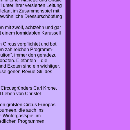
nter ihrer versierten Leitung
 Elefant im Zusammenspiel mit
gewöhnliche Dressurschöpfung
n mit zwölf, achtzehn und gar
t einem formidablen Karussell
Circus verpflichtet und bot,
hren zahlreichen Programm-
lution“, immer den geradezu
obaten. Elefanten – die
nd Exoten sind ein wichtiger,
auseigenen Revue-Stil des
 Circusgründers Carl Krone,
 Leben von Christel
 den größten Circus Europas
ourneen, die auch ins
 Wintergastspiel im
iedlichen Programmen,