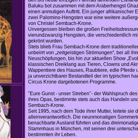
Baluku bot zusammen mit dem Araberhengst Ghazi u
einen anmutigen Auftritt. Ein junger afrikanischer
zwei Palomino-Hengsten war eine weitere außer
von Christel Sembach-Krone.
Unvergessen bleiben die großen Freiheitsdressure
vierundzwanzig Hengsten, die verschiedentlich mi
gekrönt wurden.
Stets blieb Frau Sembach-Krone dem traditionellen 
unbeirrt von „zeitgeistigen Strömungen“, bei all i
Neuschöpfungen, bis hin zur aktuellen Show „Evo
klassischen Dreiklang aus Tieren, Clowns und Akr
Wappentiere des Hauses, Raubtiere, edle Pferde u
ja unverzichtbarer Bestandteil der im typischen h
Circus Krone dargebotenen Programme.
"Eure Gunst - unser Streben"- der Wahlspruch des
ihres Opas, bestimmte stets auch das Handeln und
Sembach-Krone.
Seit 1995, nach dem Tode ihrer Mutter, leitete sie
alleinverantwortlich. Die neunmonatigen Sommert
benachbarte Ausland führten und das dreimonatige
Stammhaus in München, mit seinen drei untersch
bestimmten ihr Leben.