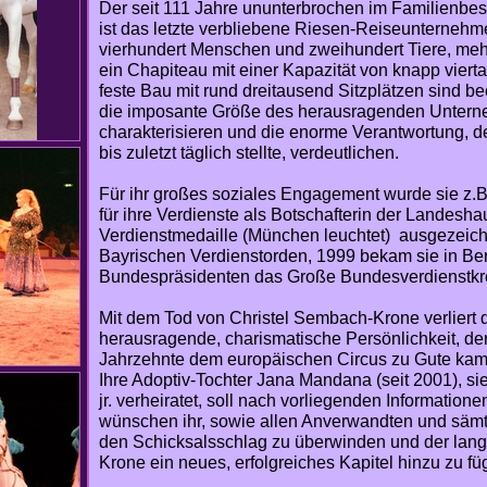
Der seit 111 Jahre ununterbrochen im Familienbesi
ist das letzte verbliebene Riesen-Reiseunternehm
vierhundert Menschen und zweihundert Tiere, meh
ein Chapiteau mit einer Kapazität von knapp viert
feste Bau mit rund dreitausend Sitzplätzen sind b
die imposante Größe des herausragenden Untern
charakterisieren und die enorme Verantwortung, 
bis zuletzt täglich stellte, verdeutlichen.
Für ihr großes soziales Engagement wurde sie z.
für ihre Verdienste als Botschafterin der Landesha
Verdienstmedaille (München leuchtet) ausgezeichn
Bayrischen Verdienstorden, 1999 bekam sie in Be
Bundespräsidenten das Große Bundesverdienstkre
Mit dem Tod von Christel Sembach-Krone verliert d
herausragende, charismatische Persönlichkeit, de
Jahrzehnte dem europäischen Circus zu Gute kam
Ihre Adoptiv-Tochter Jana Mandana (seit 2001), sie
jr. verheiratet, soll nach vorliegenden Information
wünschen ihr, sowie allen Anverwandten und sämtli
den Schicksalsschlag zu überwinden und der lang
Krone ein neues, erfolgreiches Kapitel hinzu zu fü