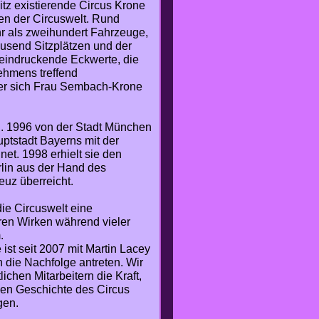
tz existierende Circus Krone
en der Circuswelt. Rund
r als zweihundert Fahrzeuge,
ausend Sitzplätzen und der
eeindruckende Eckwerte, die
ehmens treffend
der sich Frau Sembach-Krone
B. 1996 von der Stadt München
uptstadt Bayerns mit der
et. 1998 erhielt sie den
rlin aus der Hand des
uz überreicht.
ie Circuswelt eine
ren Wirken während vieler
.
 ist seit 2007 mit Martin Lacey
en die Nachfolge antreten. Wir
chen Mitarbeitern die Kraft,
en Geschichte des Circus
gen.