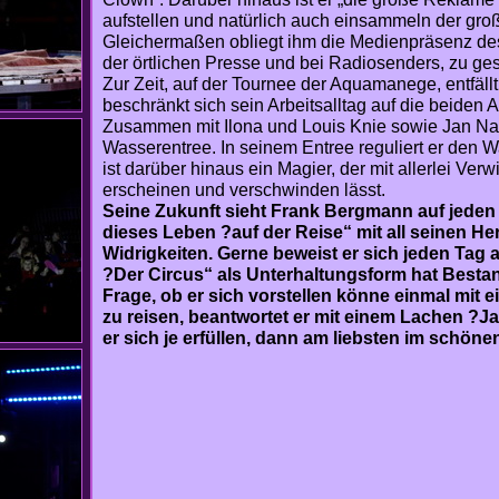
aufstellen und natürlich auch einsammeln der groß
Gleichermaßen obliegt ihm die Medienpräsenz des C
der örtlichen Presse und bei Radiosenders, zu ges
Zur Zeit, auf der Tournee der Aquamanege, entfällt 
beschränkt sich sein Arbeitsalltag auf die beiden A
Zusammen mit Ilona und Louis Knie sowie Jan Navr
Wasserentree. In seinem Entree reguliert er den 
ist darüber hinaus ein Magier, der mit allerlei Ve
erscheinen und verschwinden lässt.
Seine Zukunft sieht Frank Bergmann auf jeden F
dieses Leben ?auf der Reise“ mit all seinen 
Widrigkeiten. Gerne beweist er sich jeden Tag
?Der Circus“ als Unterhaltungsform hat Bestand
Frage, ob er sich vorstellen könne einmal mi
zu reisen, beantwortet er mit einem Lachen ?Ja
er sich je erfüllen, dann am liebsten im schöne