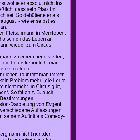
t wollte er absolut nicht ins
ßlich, dass sein Platz im
ch sei. So debütierte er als
ugust“ - wie er selbst es
an.
chen Fleischmann in Memleben,
eha schien das Leben an
 dann wieder zum Circus
gmann zu einem begeisterten,
 die Leute freundlich, man
den einzelnen
rlichen Tour trifft man immer
 kein Problem mehr, „die Leute
 nicht mehr im Circus gibt,
en“. So fallen z. B. auch
e Bestimmungen.
usion-Darbietung von Evgeni
n verschiedene Auffassungen
In seinem Auftritt als Comedy-
ergmann nicht nur „der
d. h. verantwortlich für