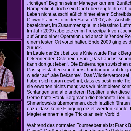
„richtigen“ Beginn seiner Manegenkarriere. Zunächs
Rampenlicht, doch sein Chef überzeugte ihn schlie
Leben nicht ausschließlich hinter einem Schreibtis
Clown Francesco in der Saison 2007, als „Aushilfsa
bezeichnet, im Zusammenspiel mit Massimo Luftm
Im Jahr 2009 arbeitete er im Freizeitpark von Jo
auf Grund einer Operation und anschließender R
einem festen Ort vorteilhafter. Ende 2009 ging es
zurück.
Im Laufe der Zeit bei Louis Knie wurde Frank Ber
bekennenden Österreich-Fan. „Das Land ist schön,
kann dort gut leben“. Die Entfernungen zwischen 
Gastspielstädten sind überschaubar und auf der jäh
wieder auf „alte Bekannte“. Das Wildtierverbot sei
haben sich daran gewöhnt, dass es bestimmte Tiere
sie erwarten nichts mehr, was wir nicht bieten könn
Schlangen und alle anderen Reptilien unter dies
Gerne hätte Frank Bergmann die bekannte Tierill
Shmarlowskis übernommen, doch letztlich führte
dazu, dass keine Einigung erzielt werden konnte. 
Magier erinnern einige Tricks an sein Vorbild.
Während des normalen Tourneebetrieb ist Frank B
Clown“. Darüber hinaus ist er „die große Reklame“, 