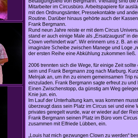
Betätigungsfeld von Bergmann. Vielfältig sind di
Mitarbeiter im Circusbüro. Arbeitspapiere für auslä
mit den Ordnungsämter, Pressekontakte und ander
Routine. Darüber hinaus gehörte auch der Kasse
Frank Bergmann.
Rund neun Jahre reiste er mit dem Circus Univers
stand er auch einige Male als „Ersatzaugust“ in 
Clown verhindert war“. Wir erinnern uns z. B. an ei
imaginäre Scheibe zwischen Manege und Loge „re
der ersten Reihe eine Abkühlung zukommen ließ.
2006 trennten sich die Wege, für einige Zeit sollte
sein und Frank Bergmann zog nach Marburg. Kurz 
Melnjak an, um ihn zu einem gemeinsamen Trip nac
einzuladen. Frank Bergmann sagte erfreut zu und ku
Einen Zwischenstopp, da günstig am Weg gelegen
Knie jun. ein.
Im Lauf der Unterhaltung kam, was kommen muss
überzeugt dass sein Platz im Circus sei und eine 
privates geregelt wurde, war er wieder auf der Re
Frank Bergmann seinen Platz im Büro vom Circus
zusammen mit Elfriede Lübben, ein.
„Louis hat mich gezwungen Clown zu werden“ be