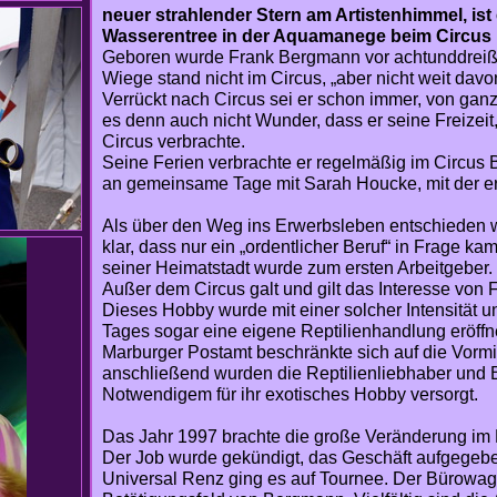
neuer strahlender Stern am Artistenhimmel, ist
Wasserentree in der Aquamanege beim Circus 
Geboren wurde Frank Bergmann vor achtunddreißi
Wiege stand nicht im Circus, „aber nicht weit davon
Verrückt nach Circus sei er schon immer, von gan
es denn auch nicht Wunder, dass er seine Freizeit,
Circus verbrachte.
Seine Ferien verbrachte er regelmäßig im Circus B
an gemeinsame Tage mit Sarah Houcke, mit der er 
Als über den Weg ins Erwerbsleben entschieden 
klar, dass nur ein „ordentlicher Beruf“ in Frage k
seiner Heimatstadt wurde zum ersten Arbeitgeber.
Außer dem Circus galt und gilt das Interesse von
Dieses Hobby wurde mit einer solcher Intensität 
Tages sogar eine eigene Reptilienhandlung eröffn
Marburger Postamt beschränkte sich auf die Vorm
anschließend wurden die Reptilienliebhaber und B
Notwendigem für ihr exotisches Hobby versorgt.
Das Jahr 1997 brachte die große Veränderung im
Der Job wurde gekündigt, das Geschäft aufgegeb
Universal Renz ging es auf Tournee. Der Bürowa