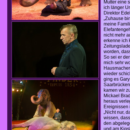
Mutter eine 
ich länger U
Direktor Edel
„Zuhause bin
meine Famil
Elefantengeh
nicht mehr a
erkenne ich 
Zeitungslade
worden, dass
So sei er den
mich sehr woh
Hausmacher-W
wieder schic
ging es Gary
Saarbrücken 
kamen wir zu
Mickael Brad
heraus verle
Ereignissen 
„Nicht nur, 
wissen, dass
den abgelege
und am Kiosk