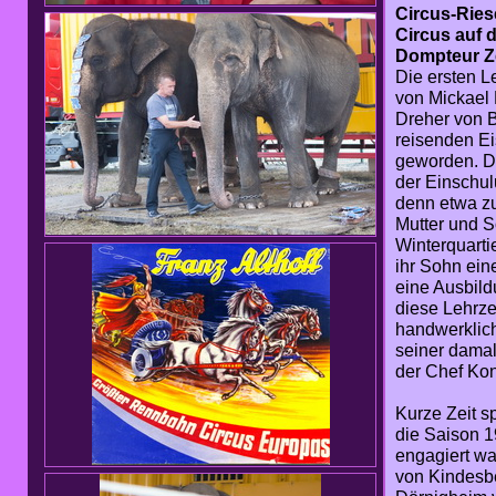
Circus-Ries
Circus auf 
Dompteur Ze
Die ersten L
von Mickael 
Dreher von B
reisenden Ei
geworden. Di
der Einschul
denn etwa zu
Mutter und S
Winterquartie
ihr Sohn ein
eine Ausbild
diese Lehrze
handwerklich
seiner damali
der Chef Ko
Kurze Zeit s
die Saison 1
engagiert wa
von Kindesbe