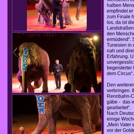
halben Mensc
empfindet er
zum Finale h
los, da ist 
Landstraßen 
den Menschen
ermüdend“. S
Tunesien in 
nah und dire
Erfahrung. U
unvergessli
begeisterter
dem Circus“.
Den weiteren
verbringen. 
Rennbahn-Cir
gäbe - das w
gearbeitet“.
Nach Deutsch
einige Woche
„Mein Vater
vor der Gold