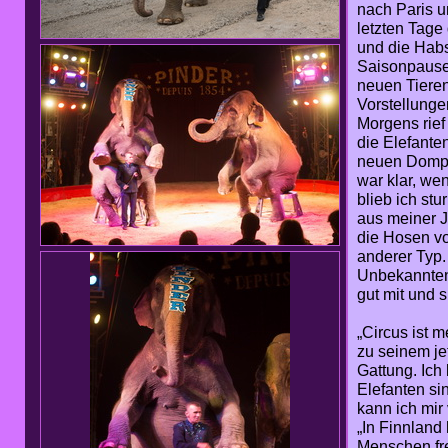
nach Paris u
letzten Tage
und die Habs
Saisonpause 
neuen Tiere
Vorstellunge
Morgens rief 
die Elefante
neuen Dompteu
war klar, we
blieb ich stu
aus meiner J
die Hosen vo
anderer Typ. 
Unbekannten
gut mit und si
„Circus ist 
zu seinem je
Gattung. Ich
Elefanten si
kann ich mir
„In Finnland 
Menschen fre