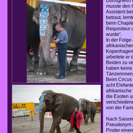
Dörnigheim v
musste den C
Assistent be
betraut, lern
beim Chapit
Requisiteur 
wurde“.
In der Folge
afrikanische
Kopenhagen d
arbeitete er 
Beiden zu ve
haben keine
Tänzerinnen
Beim Circus
acht Elefant
afrikanisch
die Exoten un
verschiedene
von der Famil
Nach Saisone
Pseudonym au
Pinder einen