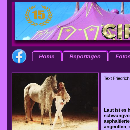
Home
Reportagen
Foto
Text Friedrich
Laut ist es
schwungvoll
asphaltiert
angeritten,