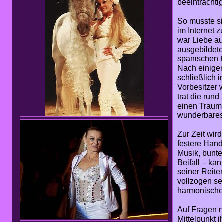
beeinträchti
So musste s
im Internet 
war Liebe au
ausgebildete
spanischen 
Nach einige
schließlich 
Vorbesitzer
trat die run
einen Traum e
wunderbares
Zur Zeit wir
festere Hand
Musik, bunte
Beifall – ka
seiner Reite
vollzogen se
harmonischen
Auf Fragen n
Mittelpunkt 