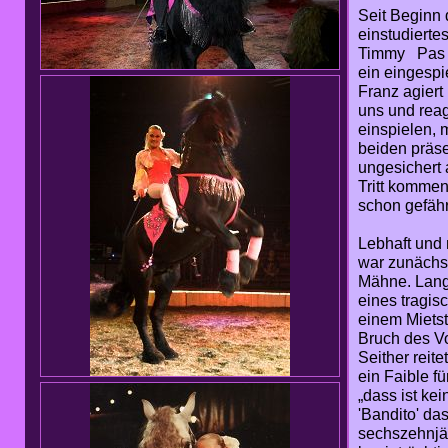
Seit Beginn 
einstudierte
Timmy Pas de
ein eingespi
Franz agiert
uns und reag
einspielen, 
beiden präse
ungesichert 
Tritt kommen
schon gefähr
Lebhaft und 
war zunächst
Mähne. Lange
eines tragis
einem Mietsta
Bruch des V
Seither reite
ein Faible f
„dass ist ke
'Bandito' da
sechszehnjäh