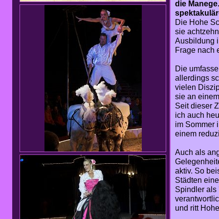
die Manege.
spektakulär
Die Hohe Sch
sie achtzehn 
Ausbildung i
Frage nach e
Die umfassen
allerdings sc
vielen Diszi
sie an einem
Seit dieser Z
ich auch heu
im Sommer i
einem reduz
Auch als an
Gelegenheite
aktiv. So bei
Städten ein
Spindler als 
verantwortli
und ritt Hoh