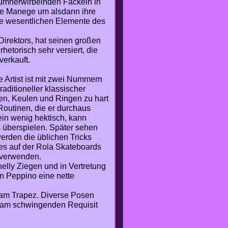
t umherwirbelnden Fackeln in
die Manege um alsdann ihre
die wesentlichen Elemente des
Direktors, hat seinen großen
hetorisch sehr versiert, die
verkauft.
 Artist ist mit zwei Nummern
raditioneller klassischer
len, Keulen und Ringen zu hart
outinen, die er durchaus
ein wenig hektisch, kann
s überspielen. Später sehen
erden die üblichen Tricks
mes auf der Rola Skateboards
 verwenden.
elly Ziegen und in Vertretung
wn Peppino eine nette
 am Trapez. Diverse Posen
 am schwingenden Requisit