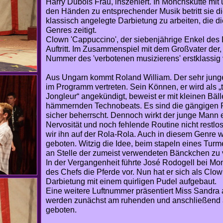
Harry Dubois Frau, inszeniert. In Mönchskutte mi
den Händen zu entsprechender Musik betritt sie 
klassisch angelegte Darbietung zu arbeiten, die 
Genres zeitigt.
Clown 'Cappuccino', der siebenjährige Enkel des 
Auftritt. Im Zusammenspiel mit dem Großvater der, r
Nummer des 'verbotenen musizierens' erstklassig 
Aus Ungarn kommt Roland William. Der sehr junge
im Programm vertreten. Sein Können, er wird als „t
Jongleur“ angekündigt, beweist er mit kleinen Bäl
hämmernden Technobeats. Es sind die gängigen R
sicher beherrscht. Dennoch wirkt der junge Mann 
Nervosität und noch fehlende Routine nicht restlo
wir ihn auf der Rola-Rola. Auch in diesem Genre w
geboten. Witzig die Idee, beim stapeln eines Tur
an Stelle der zumeist verwendeten Bänckchen zu
In der Vergangenheit führte José Rodogell bei Mon
des Chefs die Pferde vor. Nun hat er sich als Clo
Darbietung mit einem quirligen Pudel aufgebaut.
Eine weitere Luftnummer präsentiert Miss Sandra
werden zunächst am ruhenden und anschließend
geboten.