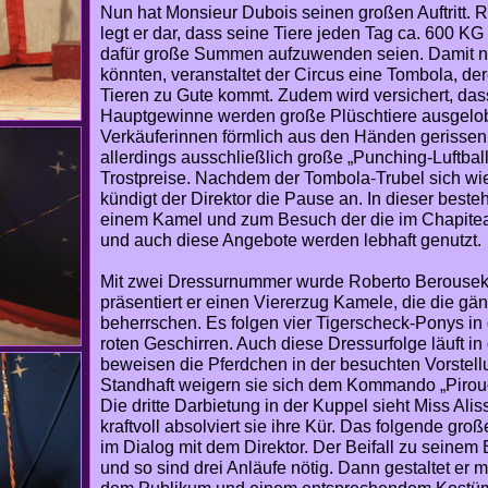
Nun hat Monsieur Dubois seinen großen Auftritt.
legt er dar, dass seine Tiere jeden Tag ca. 600 KG
dafür große Summen aufzuwenden seien. Damit nu
könnten, veranstaltet der Circus eine Tombola, de
Tieren zu Gute kommt. Zudem wird versichert, das
Hauptgewinne werden große Plüschtiere ausgelob
Verkäuferinnen förmlich aus den Händen gerisse
allerdings ausschließlich große „Punching-Luftba
Trostpreise. Nachdem der Tombola-Trubel sich wie
kündigt der Direktor die Pause an. In dieser beste
einem Kamel und zum Besuch der die im Chapiteau
und auch diese Angebote werden lebhaft genutzt.
Mit zwei Dressurnummer wurde Roberto Berousek ve
präsentiert er einen Viererzug Kamele, die die gä
beherrschen. Es folgen vier Tigerscheck-Ponys in
roten Geschirren. Auch diese Dressurfolge läuft i
beweisen die Pferdchen in der besuchten Vorstell
Standhaft weigern sie sich dem Kommando „Pirou
Die dritte Darbietung in der Kuppel sieht Miss Al
kraftvoll absolviert sie ihre Kür. Das folgende gr
im Dialog mit dem Direktor. Der Beifall zu seinem
und so sind drei Anläufe nötig. Dann gestaltet er 