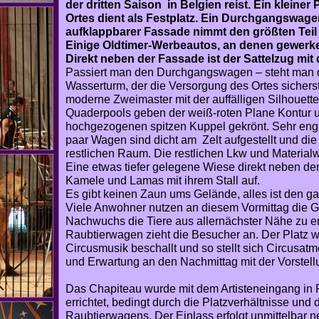
der dritten Saison in Belgien reist. Ein kleiner
Ortes dient als Festplatz. Ein Durchgangswage
aufklappbarer Fassade nimmt den größten Teil d
Einige Oldtimer-Werbeautos, an denen gewerkelt
Direkt neben der Fassade ist der Sattelzug mit
Passiert man den Durchgangswagen – steht man d
Wasserturm, der die Versorgung des Ortes sicherstel
moderne Zweimaster mit der auffälligen Silhouette
Quaderpools geben der weiß-roten Plane Kontur 
hochgezogenen spitzen Kuppel gekrönt. Sehr eng 
paar Wagen sind dicht am Zelt aufgestellt und d
restlichen Raum. Die restlichen Lkw und Material
Eine etwas tiefer gelegene Wiese direkt neben de
Kamele und Lamas mit ihrem Stall auf.
Es gibt keinen Zaun ums Gelände, alles ist den ga
Viele Anwohner nutzen an diesem Vormittag die G
Nachwuchs die Tiere aus allernächster Nähe zu e
Raubtierwagen zieht die Besucher an. Der Platz w
Circusmusik beschallt und so stellt sich Circusatm
und Erwartung an den Nachmittag mit der Vorstell
Das Chapiteau wurde mit dem Artisteneingang in
errichtet, bedingt durch die Platzverhältnisse un
Raubtierwagens. Der Einlass erfolgt unmittelbar 