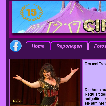
Home
Reportagen
Foto
Text und Foto
Die hoch au
Requisit ge
aufgelöst, 
sie auf ihr