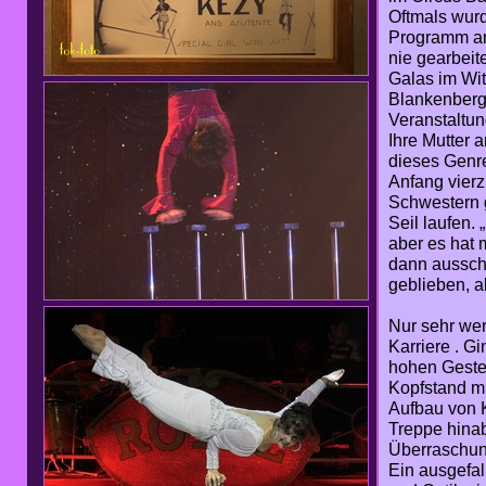
Oftmals wurd
Programm an
nie gearbeit
Galas im Wit
Blankenberge
Veranstaltun
Ihre Mutter 
dieses Genre
Anfang vierzi
Schwestern g
Seil laufen. 
aber es hat 
dann ausschi
geblieben, a
Nur sehr wen
Karriere . G
hohen Gestel
Kopfstand m
Aufbau von 
Treppe hinab
Überraschung
Ein ausgefal