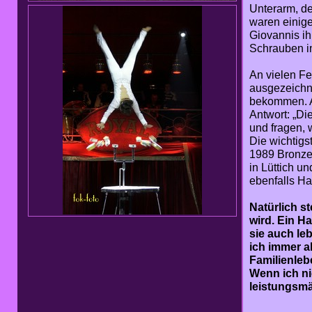
Unterarm, de
waren einig
Giovannis ih
Schrauben im
An vielen Fe
ausgezeichne
bekommen. A
Antwort: „Di
und fragen, 
Die wichtig
1989 Bronze,
in Lüttich u
ebenfalls Ha
Natürlich s
wird. Ein H
sie auch leb
ich immer a
Familienleb
Wenn ich ni
leistungsmä