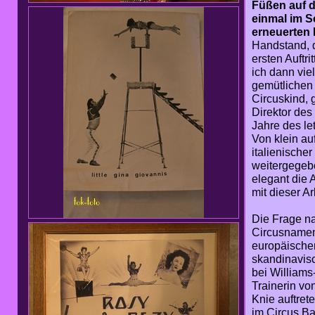
Füßen auf d
einmal im S
erneuerten
Handstand, da
ersten Auftri
ich dann vie
gemütlichen 
Circuskind, 
Direktor des
Jahre des le
Von klein auf
italienischer
weitergegebe
elegant die 
mit dieser A
Die Frage na
Circusnamen 
europäischen
skandinavisc
bei Williams
Trainerin vo
Knie auftret
im Circus B