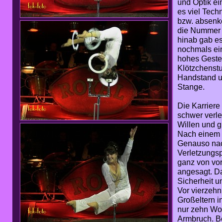
und Optik ei
es viel Tech
bzw. absenke
die Nummer w
hinab gab e
nochmals ein
hohes Gestel
Klötzchenstu
Handstand u
Stange.
Die Karriere
schwer verle
Willen und g
Nach einem 
Genauso nac
Verletzungs
ganz von vor
angesagt. D
Sicherheit u
Vor vierzehn
Großeltern i
nur zehn Woc
Armbruch. Be