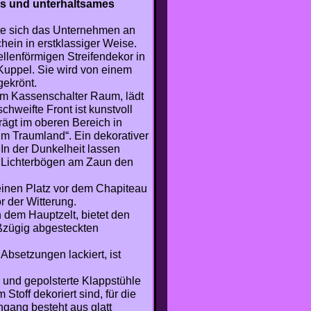
es und unterhaltsames
rte sich das Unternehmen an
ein in erstklassiger Weise.
llenförmigen Streifendekor in
Kuppel. Sie wird von einem
ekrönt.
em Kassenschalter Raum, lädt
hweifte Front ist kunstvoll
rägt im oberen Bereich in
im Traumland“. Ein dekorativer
 In der Dunkelheit lassen
ie Lichterbögen am Zaun den
einen Platz vor dem Chapiteau
r der Witterung.
 dem Hauptzelt, bietet den
ßzügig abgesteckten
Absetzungen lackiert, ist
 und gepolsterte Klappstühle
Stoff dekoriert sind, für die
ngang besteht aus glatt