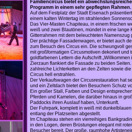
Familiencircus bietet ein abwechslungsreich
Programm in einem sehr gepflegten Rahmen.
Auf dem Festplatz der Stadt Eisenach präsentie
einem kalten Wintertag im strahlenden Sonnensch
Das Vier-Masten Chapiteau, in einem frischen we
weiß und zwei Blautönen, mündet in eine lange 
Gitterrahmen mit dem beleuchteten Namenszug g
Der prächtige Fassadenwagen, er bietet auch d
zum Besuch des Circus ein. Die schwungvoll gesc
mit großformatigen Circusmotiven dekoriert und t
goldfarbenen Lettern die Aufschrift „Willkommen 
Zierzaun flankiert die Fassade zu beiden Seiten.
zahlreiche Lichterketten an den Zelten sowie d
Circus hell erstrahlen.
Der Verkaufswagen der Circusrestauration hat s
und ein Zeltdach bietet den Besuchern Schutz vo
Ein großer Stall, Farben und Design entsprechen
Pferden und Kamelen, die darüber hinaus in gro
Paddocks ihren Auslauf haben, Unterkunft.
Der Fuhrpark, komplett in weiß mit dunkelblauen 
entlang der Platzseiten abgestellt.
Im Chapiteau stehen ein vierreihiges Bankgradin
in den Logen, deren Brüstungen elegant mit rotem 
Besucher bereit. Der große, raumhohe Artistenei