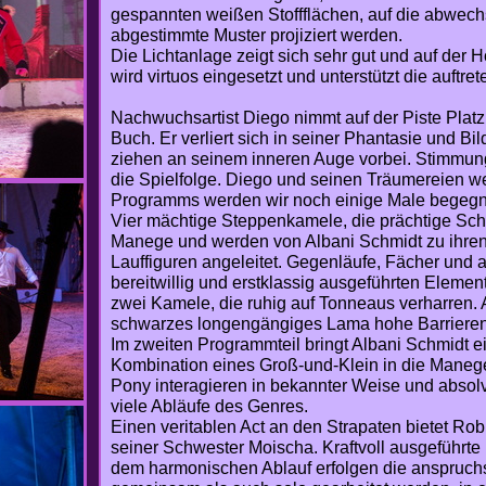
gespannten weißen Stoffflächen, auf die abwech
abgestimmte Muster projiziert werden.
Die Lichtanlage zeigt sich sehr gut und auf der H
wird virtuos eingesetzt und unterstützt die auftre
Nachwuchsartist Diego nimmt auf der Piste Platz
Buch. Er verliert sich in seiner Phantasie und Bi
ziehen an seinem inneren Auge vorbei. Stimmungs
die Spielfolge. Diego und seinen Träumereien w
Programms werden wir noch einige Male begeg
Vier mächtige Steppenkamele, die prächtige Sch
Manege und werden von Albani Schmidt zu ihre
Lauffiguren angeleitet. Gegenläufe, Fächer und 
bereitwillig und erstklassig ausgeführten Elemen
zwei Kamele, die ruhig auf Tonneaus verharren. 
schwarzes longengängiges Lama hohe Barriere
Im zweiten Programmteil bringt Albani Schmidt 
Kombination eines Groß-und-Klein in die Maneg
Pony interagieren in bekannter Weise und absol
viele Abläufe des Genres.
Einen veritablen Act an den Strapaten bietet Ro
seiner Schwester Moischa. Kraftvoll ausgeführte 
dem harmonischen Ablauf erfolgen die anspruchs