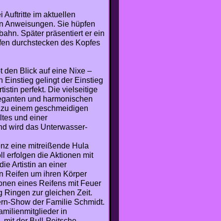
Auftritte im aktuellen
en Anweisungen. Sie hüpfen
hn. Später präsentiert er ein
fen durchstecken des Kopfes
t den Blick auf eine Nixe –
Einstieg gelingt der Einstieg
stin perfekt. Die vielseitige
 eleganten und harmonischen
s zu einem geschmeidigen
ltes und einer
und wird das Unterwasser-
enz eine mitreißende Hula
 erfolgen die Aktionen mit
e Artistin an einer
n Reifen um ihren Körper
ionen eines Reifens mit Feuer
 Ringen zur gleichen Zeit.
ern-Show der Familie Schmidt.
milienmitglieder in
, mit der Bull-Peitsche