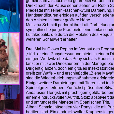
gemeinsam als auch solo gearbeitet werden, in e
Direkt nach der Pause sehen sehen wir Robin S
Piedestal mit seiner Flaschen-Stuhl Darbietung. 
Handstandfiguren erfolgen auf den verschiedene
den Artisten in immer größere Höhe.
Moischa Schmidt performt ihre Luft-Darbietung a
sympathische junge Frau bietet eine umfassende
Luftakrobatik, die durch die Rotation des Requi
weiteren Schauwert erhalten.
Drei Mal ist Clown Pepino im Verlauf des Progr
„stört“ er eine Ponydressur und bietet in einem
einigen Wortwitz ehe das Pony sich als Rausschm
tanzt er mit zwei Dinosauriern in der Manege. Zu
Dirigent glänzen, doch ein großes Insekt stört 
greift zur Waffe – und erschießt die „Biene Maya“
sind die Wiederbelebungsmaßnahmen erfolgreic
Einige weitere Darbietungen mit Tieren sind in 
Spielfolge zu erleben. Zunächst präsentiert Silv
Andalusier-Hengst, mit prächtigem goldfarbenem 
einem eindrucksvollen Auftritt. Stolz absolviert 
und umrundet die Manege im Spanischen Tritt.
Albani Schmidt päsentiert vier Ponys, die mit P
beritten sind. Ein eindrucksvoller Kruppensteiger 