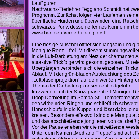
Lauffiguren.
Nachwuchs-Tierlehrer Teggiano Schmidt hat zwei 
Programm. Zunächst folgen vier Laufenten sein
über flache Hürden und überwinden eine Rutschba
schwarzes Pony, dessen erlerntes Können im tie
zwischen den Vorderhufen gipfelt.
Eine riesige Muschel öffnet sich langsam und gib
Monique Renz – frei. Mit diesem stimmungsvollen 
in die Luft-Darbietung am Netz der charmanten Arti
attraktive Trickfolge wird gekonnt geboten. Mit
Übergängen verbinden sich die einzelnen Trick
Ablauf. Mit der grün-blauen Ausleuchtung des Ze
„Luftblasenprojektion“ auf dem weißen Hintergr
Thema der Darbietung konsequent fortgeführt.
Im zweiten Teil der Show präsentiert Monique R
Hoop Darbietung im Samba-Stil. Temperamentvoll
den wirbelnden Ringen und schließlich schwebt di
Handschlaufe in die Kuppel und lässt dabei eine
kreisen. Besonders effektvoll sind die Manipulat
und das abschließende jonglieren von ca. dreißig
Vor der Pause erleben wir die mitreißende West
Unter dem Namen „Medrano Truppe“ sind acht Fa
vielseitigen Aktionen zu erleben. Zunächst gilt es