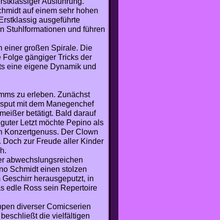
rstklassiger Ausführung.
chmidt auf einem sehr hohen
Erstklassig ausgeführte
n Stuhlformationen und führen
n einer großen Spirale. Die
 Folge gängiger Tricks der
sits eine eigene Dynamik und
amms zu erleben. Zunächst
 Disput mit dem Manegenchef
eißer betätigt. Bald darauf
 guter Letzt möchte Pepino als
den Konzertgenuss. Der Clown
. Doch zur Freude aller Kinder
h.
der abwechslungsreichen
ano Schmidt einen stolzen
Geschirr herausgeputzt, in
das edle Ross sein Repertoire
uppen diverser Comicserien
beschließt die vielfältigen