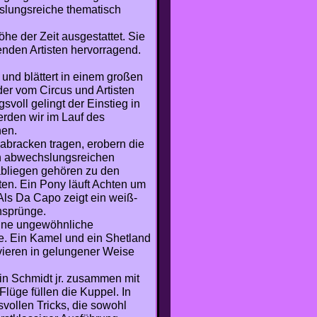
slungsreiche thematisch
öhe der Zeit ausgestattet. Sie
tenden Artisten hervorragend.
 und blättert in einem großen
lder vom Circus und Artisten
voll gelingt der Einstieg in
erden wir im Lauf des
nen.
abracken tragen, erobern die
n abwechslungsreichen
abliegen gehören zu den
ten. Ein Pony läuft Achten um
Als Da Capo zeigt ein weiß-
nsprünge.
eine ungewöhnliche
e. Ein Kamel und ein Shetland
vieren in gelungener Weise
bin Schmidt jr. zusammen mit
Flüge füllen die Kuppel. In
vollen Tricks, die sowohl