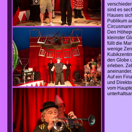
verschieden
sind es sec
Hauses sich
Publikum au
Circusmann 
Den Höhepun
kleinster G
füllt die Ma
wenige Zenti
Kubikzentim
den Globe u
erleben. Ze
aneinander.
Auf ein Fin
und Direkto
vom Hauptei
unterhaltsa