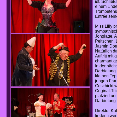
ist. Schlie
einem Ende 
Trompetensp
Entrée sei
Miss Lilly 
sympathisch
Jonglage. A
Peitschen. 
Jasmin Dorn
Natürlich d
Auftritt mi
charmant g
In der nächs
Darbietung.
kleinen Tep
jungen Frau.
Geschickt w
Original-Tr
platziert un
Darbietung
Direktor Ka
finden zwei