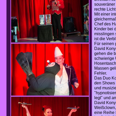
souveräner 
rechte Licht
Mit einer i
gleichermaß
Chef des Ha
Kinder bei 
misslingen 
ist die Ver
Für seinen g
David Konyo
gehen die b
schwierige 
Hosentasche
Massen geli
Fehler.
Das Duo Kon
den Shows z
und musizier
"hypnotisier
legt" und a
David Konyo
Weißclown,
eine Reihe