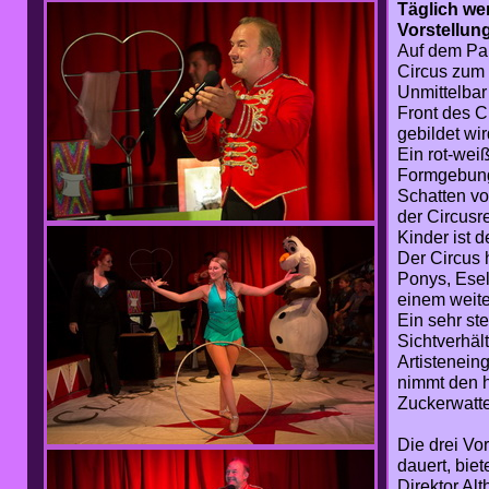
Täglich we
Vorstellun
Auf dem Par
Circus zum 
Unmittelba
Front des C
gebildet wir
Ein rot-wei
Formgebung 
Schatten v
der Circusr
Kinder ist de
Der Circus 
Ponys, Esel
einem weite
Ein sehr st
Sichtverhäl
Artistenein
nimmt den h
Zuckerwatt
Die drei Vo
dauert, bie
Direktor Alt